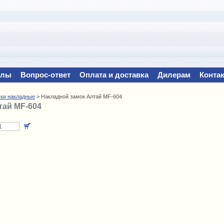
йлы
Вопрос-ответ
Оплата и доставка
Дилерам
Конта
ки накладные
> Накладной замок Алтай MF-604
тай MF-604