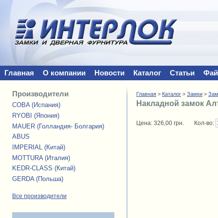
Главная
О компании
Новости
Каталог
Статьи
Фа
Производители
Главная
>
Каталог
>
Замки
>
Зам
Накладной замок Ал
COBA (Испания)
RYOBI (Япония)
Цена:
326,00 грн.
Кол-во:
MAUER (Голландия- Болгария)
ABUS
IMPERIAL (Китай)
MOTTURA (Италия)
KEDR-CLASS (Китай)
GERDA (Польша)
Все производители