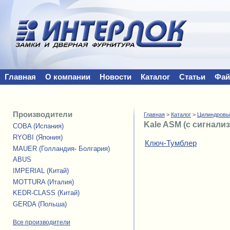
Главная
О компании
Новости
Каталог
Статьи
Фа
Напишите нам
Производители
Главная
>
Каталог
>
Цилиндровы
Kale ASM (с сигнали
COBA (Испания)
RYOBI (Япония)
Ключ-Тумблер
MAUER (Голландия- Болгария)
ABUS
IMPERIAL (Китай)
MOTTURA (Италия)
KEDR-CLASS (Китай)
GERDA (Польша)
Все производители