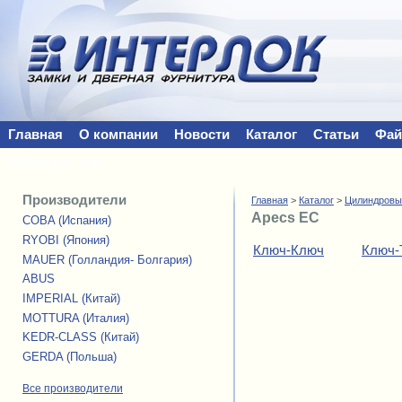
Главная
О компании
Новости
Каталог
Статьи
Фа
Напишите нам
Производители
Главная
>
Каталог
>
Цилиндровы
Apecs EC
COBA (Испания)
RYOBI (Япония)
Ключ-Ключ
Ключ-
MAUER (Голландия- Болгария)
ABUS
IMPERIAL (Китай)
MOTTURA (Италия)
KEDR-CLASS (Китай)
GERDA (Польша)
Все производители