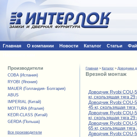
Главная
О компании
Новости
Каталог
Статьи
Фа
Напишите нам
Производители
Главная
>
Каталог
>
Доводчики 
Врезной монтаж
COBA (Испания)
RYOBI (Япония)
MAUER (Голландия- Болгария)
Доводчик Ryobi COU-52
ABUS
кг, скользящая тяга 29
IMPERIAL (Китай)
Доводчик Ryobi COU-52
45 кг, скользящая тяга
MOTTURA (Италия)
Доводчик Ryobi COU-53
KEDR-CLASS (Китай)
кг, скользящая тяга 29
GERDA (Польша)
Доводчик Ryobi COU-53
65 кг, скользящая тяга
Все производители
Доводчик Ryobi COU-52