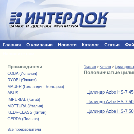
Главная
О компании
Новости
Каталог
Статьи
Фа
Напишите нам
Производители
Главная
>
Каталог
>
Цилиндровы
Половинчатые цил
COBA (Испания)
RYOBI (Япония)
MAUER (Голландия- Болгария)
Цилиндр Azbe HS-7 45 
ABUS
IMPERIAL (Китай)
Цилиндр Azbe HS-7 50 
MOTTURA (Италия)
Цилиндр Azbe HS-7 50 
KEDR-CLASS (Китай)
GERDA (Польша)
Все производители