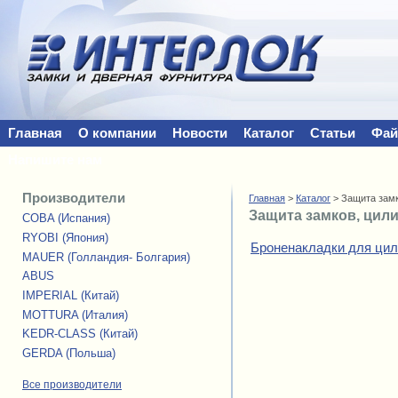
Главная
О компании
Новости
Каталог
Статьи
Фа
Напишите нам
Производители
Главная
>
Каталог
> Защита замк
Защита замков, цил
COBA (Испания)
RYOBI (Япония)
Броненакладки для ци
MAUER (Голландия- Болгария)
ABUS
IMPERIAL (Китай)
MOTTURA (Италия)
KEDR-CLASS (Китай)
GERDA (Польша)
Все производители