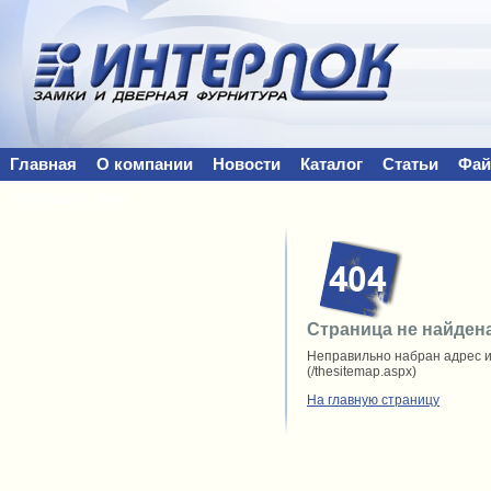
Главная
О компании
Новости
Каталог
Статьи
Фа
Напишите нам
Страница не найден
Неправильно набран адрес и
(/thesitemap.aspx)
На главную страницу